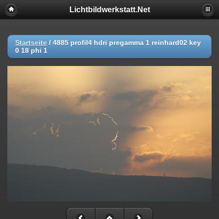
Lichtbildwerkstatt.Net
Startseite
/
4885 profil4 hdri pregamma 1 reinhard02 key
0 18 phi 1