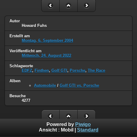
Autor
Howard Fuhs
Erstellt am
Montag, 6. September 2004
Veröffentlicht am
Mittwoch, 24. August 2022
Schlagworte
EDFZ
,
Finthen
,
Golf GTI
,
Porsche
,
The Race
Alben
Automobile
/
Golf GTI vs. Porsche
Besuche
4277
Powered by
Piwigo
Ansicht :
Mobil
|
Standard