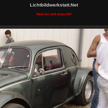
Lichtbildwerkstatt.Net
Have fun and enjoy life!