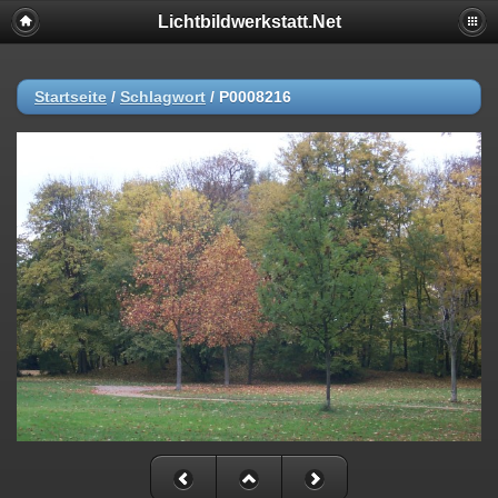
Lichtbildwerkstatt.Net
Startseite
/
Schlagwort
/
P0008216