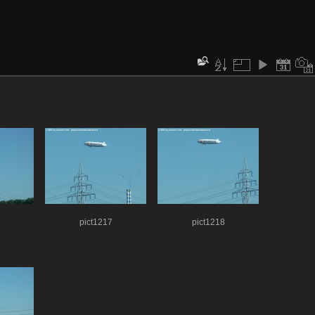
pict1217
pict1218