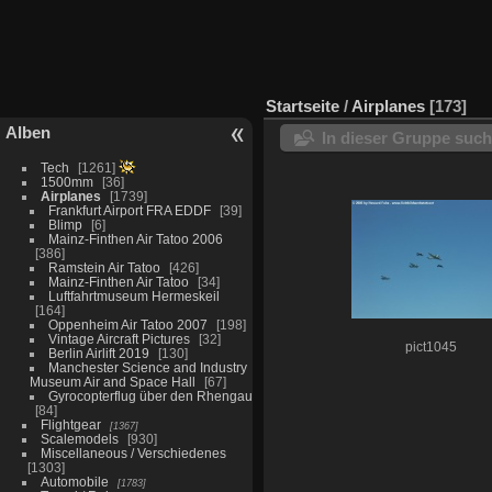
Startseite
/
Airplanes
173
Alben
In dieser Gruppe suc
Tech
1261
1500mm
36
Airplanes
1739
Frankfurt Airport FRA EDDF
39
Blimp
6
Mainz-Finthen Air Tatoo 2006
386
Ramstein Air Tatoo
426
Mainz-Finthen Air Tatoo
34
Luftfahrtmuseum Hermeskeil
164
Oppenheim Air Tatoo 2007
198
Vintage Aircraft Pictures
32
pict1045
Berlin Airlift 2019
130
Manchester Science and Industry
Museum Air and Space Hall
67
Gyrocopterflug über den Rhengau
84
Flightgear
1367
Scalemodels
930
Miscellaneous / Verschiedenes
1303
Automobile
1783