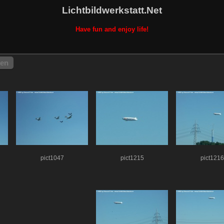
Lichtbildwerkstatt.Net
Have fun and enjoy life!
hen
pict1047
pict1215
pict1216