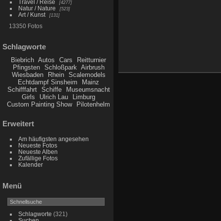
Travel / Reise
4277
Natur / Nature
523
Art / Kunst
131
13350 Fotos
Schlagworte
Biebrich
Autos
Cars
Reitturnier
Pfingsten
Schloßpark
Airbrush
Wiesbaden
Rhein
Scalemodels
Echtdampf Sinsheim
Mainz
Schifffahrt
Schiffe
Museumsnacht
Girls
Ulrich Lau
Limburg
Custom Painting Show
Pilotenhelm
Erweitert
Am häufigsten angesehen
Neueste Fotos
Neueste Alben
Zufällige Fotos
Kalender
Menü
Schlagworte
(321)
Suchen