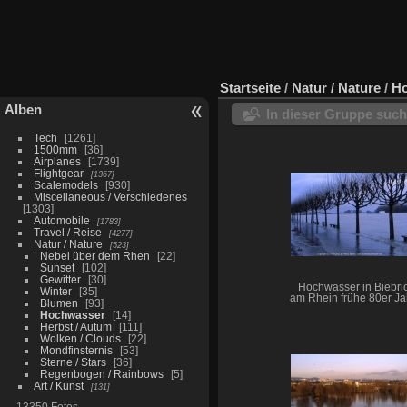
Startseite
/
Natur / Nature
/
H
Alben
In dieser Gruppe suc
Tech
1261
1500mm
36
Airplanes
1739
Flightgear
1367
Scalemodels
930
Miscellaneous / Verschiedenes
1303
Automobile
1783
Travel / Reise
4277
Natur / Nature
523
Nebel über dem Rhen
22
Sunset
102
Gewitter
30
Hochwasser in Biebri
Winter
35
am Rhein frühe 80er Ja
Blumen
93
Hochwasser
14
Herbst / Autum
111
Wolken / Clouds
22
Mondfinsternis
53
Sterne / Stars
36
Regenbogen / Rainbows
5
Art / Kunst
131
13350 Fotos