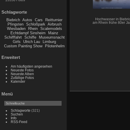
Schlagworte
Hochwasser in Biebri
Biebrich
Autos
Cars
Reitturnier
am Rhein frühe 80er Ja
Pfingsten
Schloßpark
Airbrush
Wiesbaden
Rhein
Scalemodels
Echtdampf Sinsheim
Mainz
Schifffahrt
Schiffe
Museumsnacht
Girls
Ulrich Lau
Limburg
Custom Painting Show
Pilotenhelm
Erweitert
Am häufigsten angesehen
Neueste Fotos
Neueste Alben
Zufällige Fotos
Kalender
Menü
Schlagworte
(321)
Suchen
Info
RSS-Feed