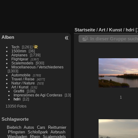
Startseite
/
Art / Kunst
/
hdri
Alben
In dieser Gruppe suc
Tech
1261
1500mm
36
Airplanes
1739
Flightgear
1367
Scalemodels
930
Miscellaneous / Verschiedenes
1303
Automobile
1783
Travel / Reise
4277
Natur / Nature
523
Art / Kunst
131
Graffiti
106
Impresiónes de Agi Corderas
13
1
hdri
12
13350 Fotos
Schlagworte
Biebrich
Autos
Cars
Reitturnier
Pfingsten
Schloßpark
Airbrush
Wiesbaden
Rhein
Scalemodels