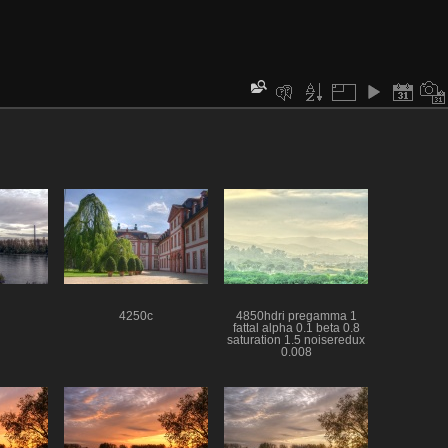
4250c
4850hdri pregamma 1
fattal alpha 0.1 beta 0.8
saturation 1.5 noiseredux
0.008