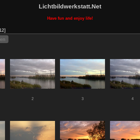
Lichtbildwerkstatt.Net
Have fun and enjoy life!
12
hen
2
3
4