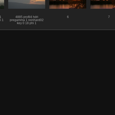
1
4885 profil4 hdri
6
7
i 1
pregamma 1 reinhard02
key 0 18 phi 1