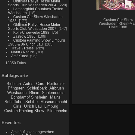
Oldtimer Rallye Hesse Motor
Sports Club Wiesbaden 2004
220
Lamborghini Countach Treffen
Wiesbaden
18
Custom Car Show Wiesbaden
Custom Car Show
1988
177
Wiesbaden Rhein-Ma
Oldtimer Rallye Hesse Motor
Halle 1988
Sports Club Wiesbaden 2007
147
Köln-Chorweiler 1988
75
Zastrow 1986
109
Custom Painting Show Limburg
1985 & 86 Ulrich Lau
285
Travel / Reise
4277
Natur / Nature
523
Art / Kunst
131
13350 Fotos
Schlagworte
Biebrich
Autos
Cars
Reitturnier
Pfingsten
Schloßpark
Airbrush
Wiesbaden
Rhein
Scalemodels
Echtdampf Sinsheim
Mainz
Schifffahrt
Schiffe
Museumsnacht
Girls
Ulrich Lau
Limburg
Custom Painting Show
Pilotenhelm
Erweitert
Am häufigsten angesehen