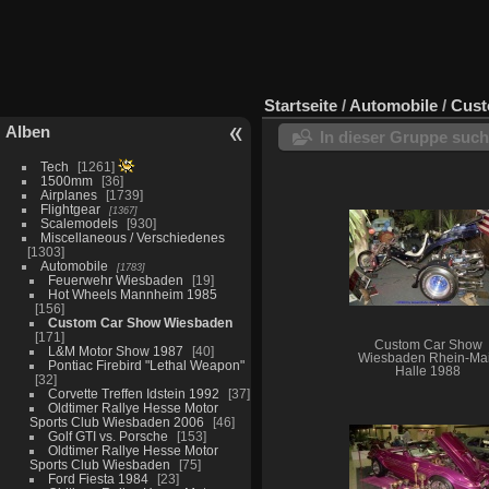
Startseite
/
Automobile
/
Cust
Alben
In dieser Gruppe suc
Tech
1261
1500mm
36
Airplanes
1739
Flightgear
1367
Scalemodels
930
Miscellaneous / Verschiedenes
1303
Automobile
1783
Feuerwehr Wiesbaden
19
Hot Wheels Mannheim 1985
156
Custom Car Show Wiesbaden
171
Custom Car Show
L&M Motor Show 1987
40
Wiesbaden Rhein-Ma
Pontiac Firebird "Lethal Weapon"
Halle 1988
32
Corvette Treffen Idstein 1992
37
Oldtimer Rallye Hesse Motor
Sports Club Wiesbaden 2006
46
Golf GTI vs. Porsche
153
Oldtimer Rallye Hesse Motor
Sports Club Wiesbaden
75
Ford Fiesta 1984
23