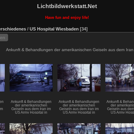
Lichtbildwerkstatt.Net
Have fun and enjoy life!
erschiedenes
/
US Hospital Wiesbaden
34
hen
Ankunft & Behandlungen der amerikanischen Geiseln aus dem Iran
en
Ankunft & Behandlungen
Ankunft & Behandlungen
Ankunft & Beha
der amerikanischen
der amerikanischen
der amerikani
im
Geiseln aus dem Iran im
Geiseln aus dem Iran im
Geiseln aus dem
US Army Hospital in
US Army Hospital in
US Army Hospi
Wiesbaden
Wiesbaden
Wiesbad