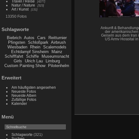
Travel / Reise
4277
Natur / Nature
523
Art / Kunst
131
13350 Fotos
Ankunft & Behandlung
Schlagworte
der amerikanischen
Geiseln aus dem Iran 
Biebrich
Autos
Cars
Reitturnier
US Army Hospital in
Pfingsten
Schloßpark
Airbrush
Wiesbaden
Wiesbaden
Rhein
Scalemodels
Echtdampf Sinsheim
Mainz
Schifffahrt
Schiffe
Museumsnacht
Girls
Ulrich Lau
Limburg
Custom Painting Show
Pilotenhelm
Erweitert
Am häufigsten angesehen
Neueste Fotos
Neueste Alben
Zufällige Fotos
Kalender
Menü
Schlagworte
(321)
Suchen