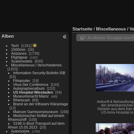
Startseite
/
Miscellaneous / V
Alben
In dieser Gruppe suc
Tech
1261
1500mm
36
Airplanes
1739
Flightgear
1367
Scalemodels
930
Miscellaneous / Verschiedenes
1303
Information Security Bulletin ISB
53
Filmposter
18
Virus.Ger Conference
144
Autographenalbum
152
US Hospital Wiesbaden
34
Museumsnacht Mainz
495
Rheincam
69
Ankunft & Behandlung
Brand an der Infraserv Kläranlage
der amerikanischen
12
Geiseln aus dem Iran 
Mainzer Garnisonsmuseum
168
US Army Hospital in
Medizinischer Notfall auf einem
Wiesbaden
Rheinschiff
100
S196 U-Boot Transport auf dem
Rhein 15.05.2023
20
Automobile
1783