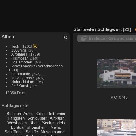
Startseite
/
Schlagwort
22
Alben
In dieser Gruppe suc
Tech
1261
1500mm
36
Airplanes
1739
Flightgear
1367
Scalemodels
930
Miscellaneous / Verschiedenes
1303
Automobile
1783
Travel / Reise
4277
Natur / Nature
523
Art / Kunst
131
13350 Fotos
PICT0745
Schlagworte
Biebrich
Autos
Cars
Reitturnier
Pfingsten
Schloßpark
Airbrush
Wiesbaden
Rhein
Scalemodels
Echtdampf Sinsheim
Mainz
Schifffahrt
Schiffe
Museumsnacht