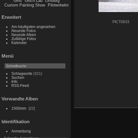
Girls
Ulrich Lau
Limburg
Custom Painting Show
Pilotenhelm
Erweitert
PICT0833
Am häufigsten angesehen
Neueste Fotos
Neueste Alben
Zufällige Fotos
Kalender
Menü
Schlagworte
(321)
Suchen
Info
RSS-Feed
Verwandte Alben
1500mm
22
Identifikation
Anmeldung