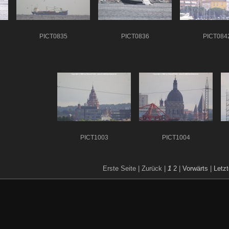
PICT0835
PICT0836
PICT084
PICT1003
PICT1004
Erste Seite |
Zurück |
1
2
|
Vorwärts
|
Letzt