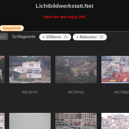
Lichtbildwerkstatt.Net
Have fun and enjoy life!
Spiegeltele
hen
Schlagworte
+ 1500mm
22
+ Maksutov
22
PICT0747
PICT0751
PICT083