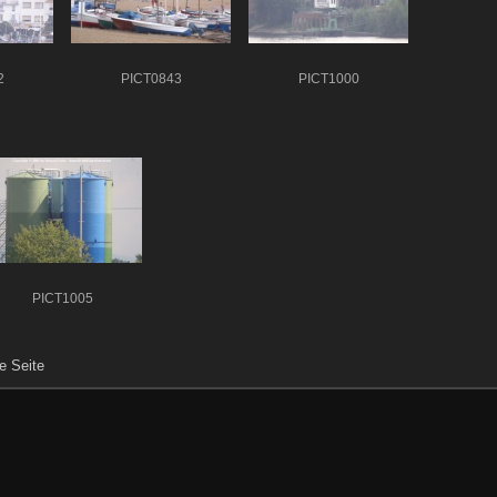
2
PICT0843
PICT1000
PICT1005
e Seite