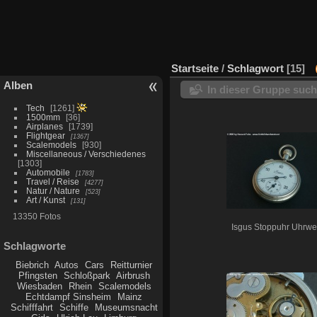
Startseite
/
Schlagwort
15
Alben
In dieser Gruppe suc
Tech
1261
1500mm
36
Airplanes
1739
Flightgear
1367
Scalemodels
930
Miscellaneous / Verschiedenes
1303
Automobile
1783
Travel / Reise
4277
Natur / Nature
523
Art / Kunst
131
13350 Fotos
Isgus Stoppuhr Uhrwe
Schlagworte
Biebrich
Autos
Cars
Reitturnier
Pfingsten
Schloßpark
Airbrush
Wiesbaden
Rhein
Scalemodels
Echtdampf Sinsheim
Mainz
Schifffahrt
Schiffe
Museumsnacht