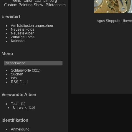
Girls
Ulrich Lau
Limburg
Custom Painting Show
Pilotenhelm
Erweitert
Isgus Stoppuhr Uhrwe
Am häufigsten angesehen
Neueste Fotos
Neueste Alben
Zufällige Fotos
Kalender
Menü
Schlagworte
(321)
Suchen
Info
RSS-Feed
Verwandte Alben
Tech
1
Uhrwerk
15
Identifikation
Anmeldung