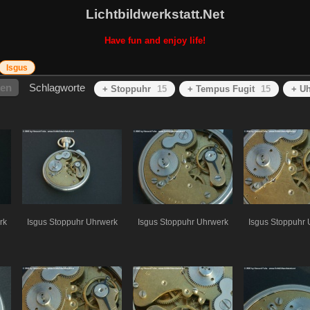
Lichtbildwerkstatt.Net
Have fun and enjoy life!
Isgus
hen
Schlagworte
+ Stoppuhr
15
+ Tempus Fugit
15
+ U
rk
Isgus Stoppuhr Uhrwerk
Isgus Stoppuhr Uhrwerk
Isgus Stoppuhr 