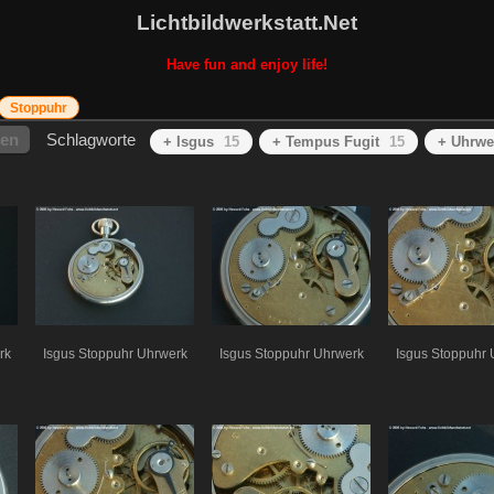
Lichtbildwerkstatt.Net
Have fun and enjoy life!
Stoppuhr
hen
Schlagworte
+ Isgus
15
+ Tempus Fugit
15
+ Uhrwe
rk
Isgus Stoppuhr Uhrwerk
Isgus Stoppuhr Uhrwerk
Isgus Stoppuhr 