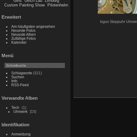
Girls
Ulrich Lau
Limburg
Custom Painting Show
Pilotenhelm
Erweitert
Isgus Stoppuhr Uhrwe
Am häufigsten angesehen
Neueste Fotos
Neueste Alben
Zufällige Fotos
Kalender
Menü
Schlagworte
(321)
Suchen
Info
RSS-Feed
Verwandte Alben
Tech
1
Uhrwerk
15
Identifikation
Anmeldung