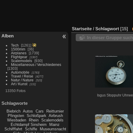
Startseite
/
Schlagwort
15
Alben
In dieser Gruppe suc
Tech
1261
1500mm
36
Airplanes
1739
Flightgear
1367
Scalemodels
930
Miscellaneous / Verschiedenes
1303
Automobile
1783
Travel / Reise
4277
Natur / Nature
523
Art / Kunst
131
13350 Fotos
Isgus Stoppuhr Uhrwe
Schlagworte
Biebrich
Autos
Cars
Reitturnier
Pfingsten
Schloßpark
Airbrush
Wiesbaden
Rhein
Scalemodels
Echtdampf Sinsheim
Mainz
Schifffahrt
Schiffe
Museumsnacht