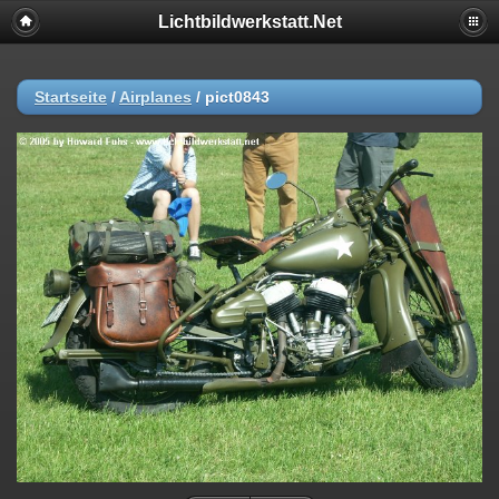
Lichtbildwerkstatt.Net
Startseite
/
Airplanes
/
pict0843