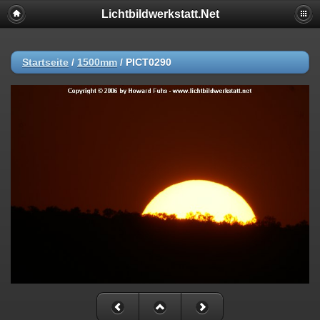
Lichtbildwerkstatt.Net
Startseite
/
1500mm
/
PICT0290