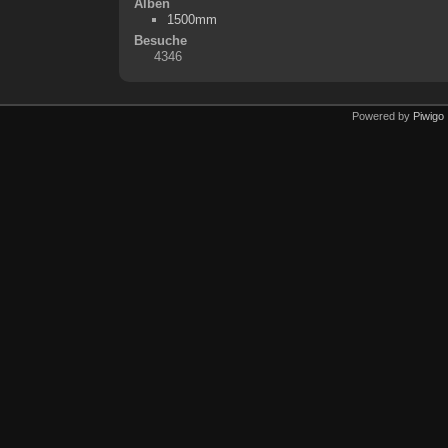
Alben
1500mm
Besuche
4346
Powered by
Piwigo