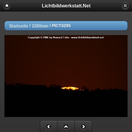
Lichtbildwerkstatt.Net
Startseite
/
1500mm
/
PICT0295