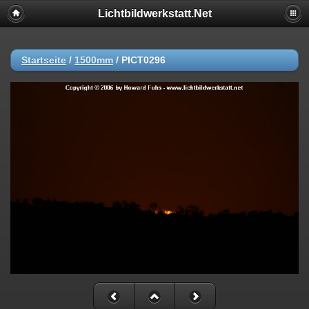
Lichtbildwerkstatt.Net
Startseite
/
1500mm
/
PICT0296