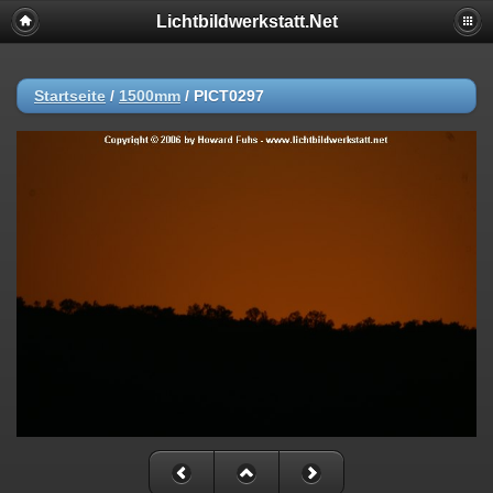
Lichtbildwerkstatt.Net
Startseite
/
1500mm
/
PICT0297