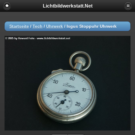
Lichtbildwerkstatt.Net
Startseite
/
Tech
/
Uhrwerk
/
Isgus Stoppuhr Uhrwerk