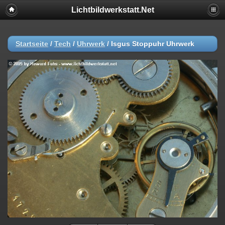
Lichtbildwerkstatt.Net
Startseite
/
Tech
/
Uhrwerk
/
Isgus Stoppuhr Uhrwerk