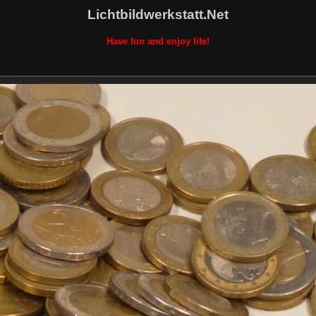
Lichtbildwerkstatt.Net
Have fun and enjoy life!