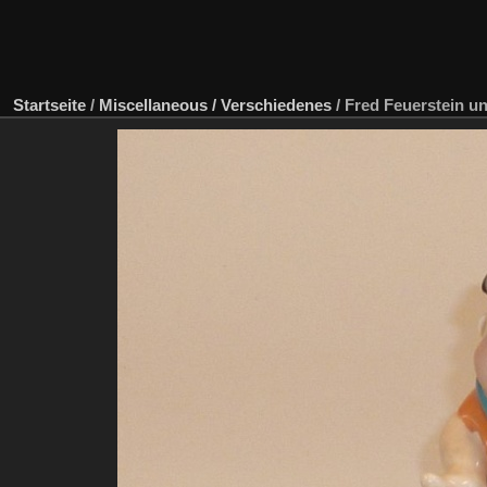
Startseite
/
Miscellaneous / Verschiedenes
/
Fred Feuerstein un