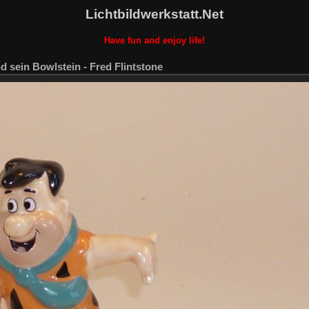
Lichtbildwerkstatt.Net
Have fun and enjoy life!
d sein Bowlstein - Fred Flintstone